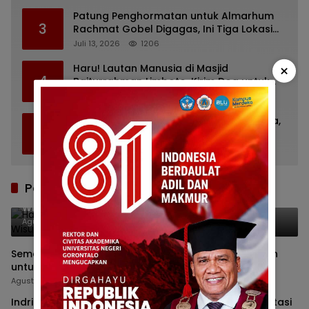
Patung Penghormatan untuk Almarhum
3
Rachmat Gobel Digagas, Ini Tiga Lokasi
yang Diusulkan
Juli 13, 2026
1206
×
Haru! Lautan Manusia di Masjid
4
Baiturrahman Limboto, Kirim Doa untuk
Almarhum Rachmat Gobel
Juli 14, 2026
1124
Bupati Gorontalo Ziarah ke TMP Kalibata,
5
Ingat Sosok Rachmat Gobel
Juli 11, 2026
853
Pos Terbaru
Hadiri Wisuda Ke-28 UNIGO, Ketua DPRD Kabgor ke
Wisudawan: Amalkan Ilmu untuk Gorontalo
Agustus 8, 2026
Semester I 2026, Baznas Kabgor Selesaikan 11 Rumah
untuk Warga Kurang Mampu
Agustus 7, 2026
Indriani Dunda: Perubahan KUA-PPAS Harus Berorientasi