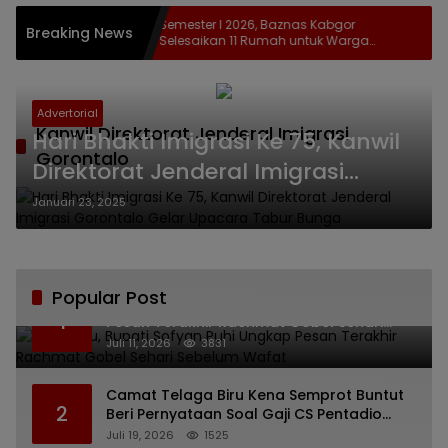
tua DPRD
Semester I 2026, Baznas Kabgor
Breaking News
n Ilmu
Selesaikan 11 Rumah untuk Warga
Kurang Mampu
Advertorial
Kanwil Direktorat Jenderal Imigrasi
Hari Bhakti Imigrasi Ke 75, Kanwil
Gorontalo
Direktorat Jenderal Imigrasi
Gorontalo Gelar Upacara Tabur
Januari 23, 2025
Bunga
Popular Post
Bikin Haru, Bupati Sofyan Puhi Ungkap
1
Pesan Terakhir Rachmat Gobel Sehari
Sebelum Wafat
Juli 11, 2026
3831
Camat Telaga Biru Kena Semprot Buntut
2
Beri Pernyataan Soal Gaji CS Pentadio
Barat yang Nunggak
Juli 19, 2026
1525