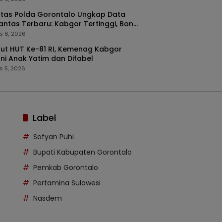
ntas Polda Gorontalo Ungkap Data
antas Terbaru: Kabgor Tertinggi, Bone
go Paling Fatal
s 6, 2026
t HUT Ke-81 RI, Kemenag Kabgor
ni Anak Yatim dan Difabel
s 5, 2026
Label
Sofyan Puhi
Bupati Kabupaten Gorontalo
Pemkab Gorontalo
Pertamina Sulawesi
Nasdem