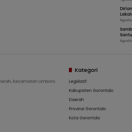
Dirla
Lakal
Bolan
Agustu
Sambu
Santu
Agustu
Kategori
umerah, Kecamatan Limboto
Legislatif
Kabupaten Gorontalo
Daerah
Provinsi Gorontalo
Kota Gorontalo