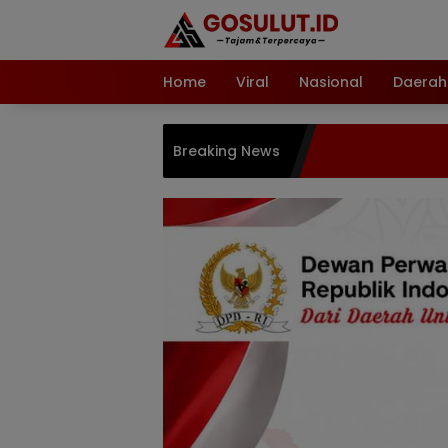
Langsung
ke
konten
Home
Viral
Nasional
Daerah
Breaking News