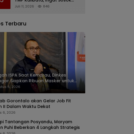
Rachmat Gobel
Juli 11, 2026
846
s Terbaru
ah ISPA Saat Kemarau, Dinkes
gor Siapkan Ribuan Masker untuk
syarakat
tus 6, 2026
b Gorontalo akan Gelar Job Fit
n II Dalam Waktu Dekat
s 6, 2026
pi Tantangan Posyandu, Maryam
n Puhi Beberkan 4 Langkah Strategis
s 6, 2026