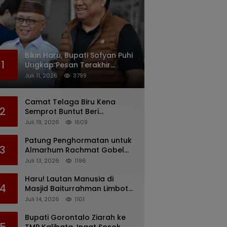
Bikin Haru, Bupati Sofyan Puhi
1
Ungkap Pesan Terakhir
Rachmat Gobel Sehari
Juli 11, 2026
3799
Sebelum Wafat
Camat Telaga Biru Kena
2
Semprot Buntut Beri
Pernyataan Soal Gaji CS
Juli 19, 2026
1509
Pentadio Barat yang
Nunggak
Patung Penghormatan untuk
3
Almarhum Rachmat Gobel
Digagas, Ini Tiga Lokasi yang
Juli 13, 2026
1196
Diusulkan
Haru! Lautan Manusia di
4
Masjid Baiturrahman Limboto,
Kirim Doa untuk Almarhum
Juli 14, 2026
1101
Rachmat Gobel
Bupati Gorontalo Ziarah ke
5
TMP Kalibata, Ingat Sosok