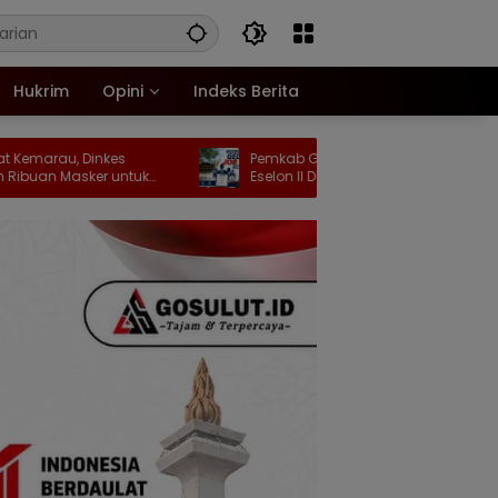
Hukrim
Opini
Indeks Berita
inkes
Pemkab Gorontalo akan Gelar Job Fit
er untuk
Eselon II Dalam Waktu Dekat