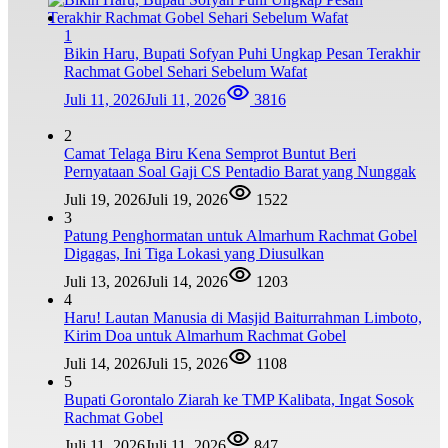
1
Bikin Haru, Bupati Sofyan Puhi Ungkap Pesan Terakhir
Rachmat Gobel Sehari Sebelum Wafat
Juli 11, 2026
Juli 11, 2026
3816
2
Camat Telaga Biru Kena Semprot Buntut Beri
Pernyataan Soal Gaji CS Pentadio Barat yang Nunggak
Juli 19, 2026
Juli 19, 2026
1522
3
Patung Penghormatan untuk Almarhum Rachmat Gobel
Digagas, Ini Tiga Lokasi yang Diusulkan
Juli 13, 2026
Juli 14, 2026
1203
4
Haru! Lautan Manusia di Masjid Baiturrahman Limboto,
Kirim Doa untuk Almarhum Rachmat Gobel
Juli 14, 2026
Juli 15, 2026
1108
5
Bupati Gorontalo Ziarah ke TMP Kalibata, Ingat Sosok
Rachmat Gobel
Juli 11, 2026
Juli 11, 2026
847