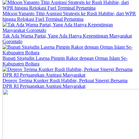
Mikson Yapanto Titip Aspirasi Strategis ke Rusli Habibie, dari WPR
hingga Relokasi Fuel Terminal Pertamina
Tak Ada Warna Partai, Yang Ada Hanya Kepentingan Masyarakat
Gorontalo
Bupati Sirajudin Lasena Pimpin Rakor dengan Ormas Islam Se-
Kabupaten Boltara
Deprov Terima Kunker Rusli Habibie, Perkuat Sinergi Bersama
DPR RI Perjuangkan Aspirasi Masyarakat