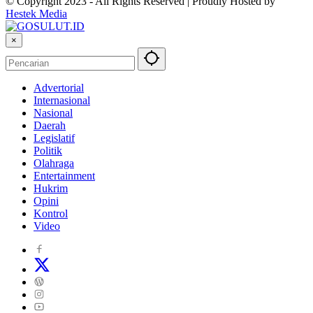
© Copyright 2023 - All Rights Reserved | Proudly Hosted by
Hestek Media
×
Advertorial
Internasional
Nasional
Daerah
Legislatif
Politik
Olahraga
Entertainment
Hukrim
Opini
Kontrol
Video