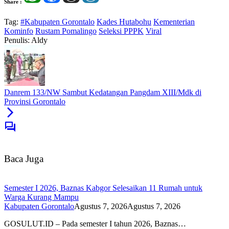
Share :
Tag:
#Kabupaten Gorontalo
Kades Hutabohu
Kementerian
Kominfo
Rustam Pomalingo
Seleksi PPPK
Viral
Penulis: Aldy
Danrem 133/NW Sambut Kedatangan Pangdam XIII/Mdk di
Provinsi Gorontalo
Baca Juga
Semester I 2026, Baznas Kabgor Selesaikan 11 Rumah untuk
Warga Kurang Mampu
Kabupaten Gorontalo
Agustus 7, 2026
Agustus 7, 2026
GOSULUT.ID – Pada semester I tahun 2026, Baznas…