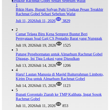
1
Bikin Haru, Bupati Sofyan Puhi Ungkap Pesan Terakhir
Rachmat Gobel Sehari Sebelum Wafat
Juli 11, 2026
Juli 11, 2026
3829
2
Camat Telaga Biru Kena Semprot Buntut Beri
Pernyataan Soal Gaji CS Pentadio Barat yang Nunggak
Juli 19, 2026
Juli 19, 2026
1525
3
Patung Penghormatan untuk Almarhum Rachmat Gobel
Digagas, Ini Tiga Lokasi yang Diusulkan
Juli 13, 2026
Juli 14, 2026
1206
4
Haru! Lautan Manusia di Masjid Baiturrahman Limboto,
Kirim Doa untuk Almarhum Rachmat Gobel
Juli 14, 2026
Juli 15, 2026
1123
5
Bupati Gorontalo Ziarah ke TMP Kalibata, Ingat Sosok
Rachmat Gobel
Juli 11, 2026
Juli 11, 2026
853