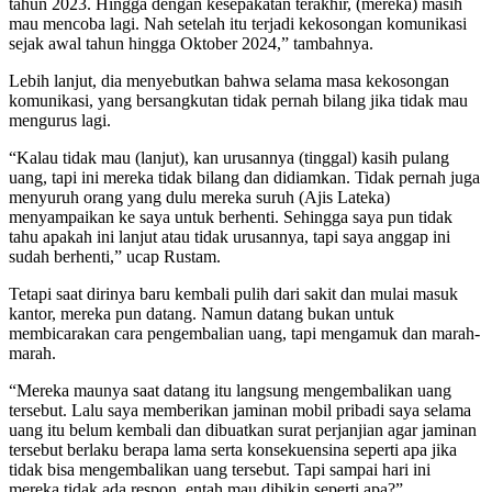
tahun 2023. Hingga dengan kesepakatan terakhir, (mereka) masih
mau mencoba lagi. Nah setelah itu terjadi kekosongan komunikasi
sejak awal tahun hingga Oktober 2024,” tambahnya.
Lebih lanjut, dia menyebutkan bahwa selama masa kekosongan
komunikasi, yang bersangkutan tidak pernah bilang jika tidak mau
mengurus lagi.
“Kalau tidak mau (lanjut), kan urusannya (tinggal) kasih pulang
uang, tapi ini mereka tidak bilang dan didiamkan. Tidak pernah juga
menyuruh orang yang dulu mereka suruh (Ajis Lateka)
menyampaikan ke saya untuk berhenti. Sehingga saya pun tidak
tahu apakah ini lanjut atau tidak urusannya, tapi saya anggap ini
sudah berhenti,” ucap Rustam.
Tetapi saat dirinya baru kembali pulih dari sakit dan mulai masuk
kantor, mereka pun datang. Namun datang bukan untuk
membicarakan cara pengembalian uang, tapi mengamuk dan marah-
marah.
“Mereka maunya saat datang itu langsung mengembalikan uang
tersebut. Lalu saya memberikan jaminan mobil pribadi saya selama
uang itu belum kembali dan dibuatkan surat perjanjian agar jaminan
tersebut berlaku berapa lama serta konsekuensina seperti apa jika
tidak bisa mengembalikan uang tersebut. Tapi sampai hari ini
mereka tidak ada respon, entah mau dibikin seperti apa?”