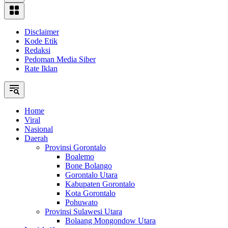
Disclaimer
Kode Etik
Redaksi
Pedoman Media Siber
Rate Iklan
Home
Viral
Nasional
Daerah
Provinsi Gorontalo
Boalemo
Bone Bolango
Gorontalo Utara
Kabupaten Gorontalo
Kota Gorontalo
Pohuwato
Provinsi Sulawesi Utara
Bolaang Mongondow Utara