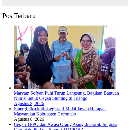
Pos Terbaru
Maryam Sofyan Puhi Turun Langsung, Bagikan Bantuan
Nutrisi untuk Cegah Stunting di Tilango
Agustus 8, 2026
Sinergi Eksekutif-Legislatif Mulai Jawab Harapan
Masyarakat Kabupaten Gorontalo
Agustus 8, 2026
Cegah TPPO dan Awasi Orang Asing di Gorut, Imigrasi
Gorontalo Perkuat Sinergi TIMPORA