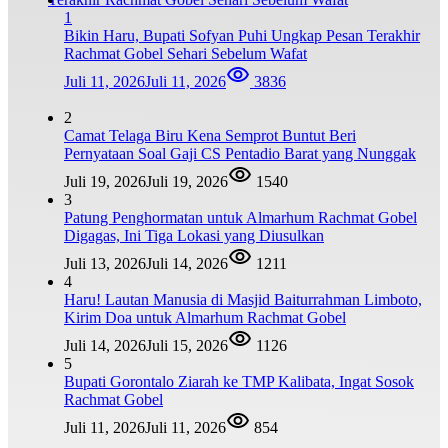
1
Bikin Haru, Bupati Sofyan Puhi Ungkap Pesan Terakhir
Rachmat Gobel Sehari Sebelum Wafat
Juli 11, 2026
Juli 11, 2026
3836
2
Camat Telaga Biru Kena Semprot Buntut Beri
Pernyataan Soal Gaji CS Pentadio Barat yang Nunggak
Juli 19, 2026
Juli 19, 2026
1540
3
Patung Penghormatan untuk Almarhum Rachmat Gobel
Digagas, Ini Tiga Lokasi yang Diusulkan
Juli 13, 2026
Juli 14, 2026
1211
4
Haru! Lautan Manusia di Masjid Baiturrahman Limboto,
Kirim Doa untuk Almarhum Rachmat Gobel
Juli 14, 2026
Juli 15, 2026
1126
5
Bupati Gorontalo Ziarah ke TMP Kalibata, Ingat Sosok
Rachmat Gobel
Juli 11, 2026
Juli 11, 2026
854