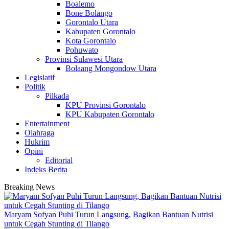
Boalemo
Bone Bolango
Gorontalo Utara
Kabupaten Gorontalo
Kota Gorontalo
Pohuwato
Provinsi Sulawesi Utara
Bolaang Mongondow Utara
Legislatif
Politik
Pilkada
KPU Provinsi Gorontalo
KPU Kabupaten Gorontalo
Entertainment
Olahraga
Hukrim
Opini
Editorial
Indeks Berita
Breaking News
Maryam Sofyan Puhi Turun Langsung, Bagikan Bantuan Nutrisi
untuk Cegah Stunting di Tilango