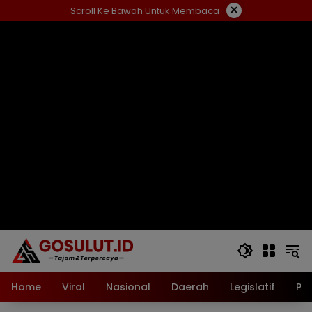
Langsung
×
Scroll Ke Bawah Untuk Membaca
ke
konten
Home
Viral
Nasional
Daerah
Legislatif
Pol