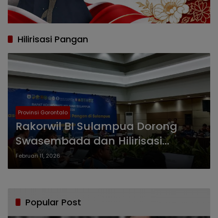
Hilirisasi Pangan
Provinsi Gorontalo
Rakorwil BI Sulampua Dorong
Swasembada dan Hilirisasi
Pangan untuk Perkuat Ekonomi
Februari 11, 2026
Kawasan
Popular Post