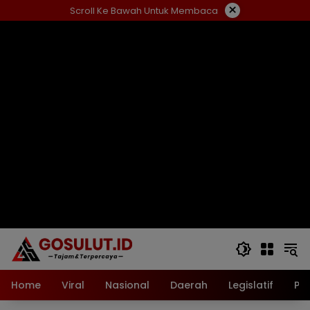
Langsung
×
Scroll Ke Bawah Untuk Membaca
ke
konten
Home
Viral
Nasional
Daerah
Legislatif
Pol