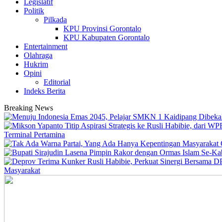
Legislatif
Politik
Pilkada
KPU Provinsi Gorontalo
KPU Kabupaten Gorontalo
Entertainment
Olahraga
Hukrim
Opini
Editorial
Indeks Berita
Breaking News
Terminal Pertamina
Masyarakat