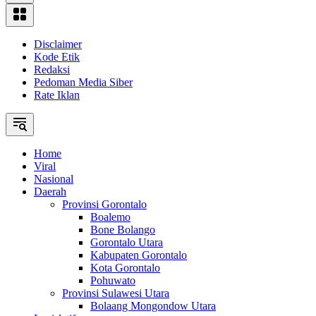
Disclaimer
Kode Etik
Redaksi
Pedoman Media Siber
Rate Iklan
Home
Viral
Nasional
Daerah
Provinsi Gorontalo
Boalemo
Bone Bolango
Gorontalo Utara
Kabupaten Gorontalo
Kota Gorontalo
Pohuwato
Provinsi Sulawesi Utara
Bolaang Mongondow Utara