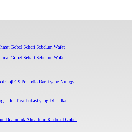
chmat Gobel Sehari Sebelum Wafat
oal Gaji CS Pentadio Barat yang Nunggak
as, Ini Tiga Lokasi yang Diusulkan
irim Doa untuk Almarhum Rachmat Gobel