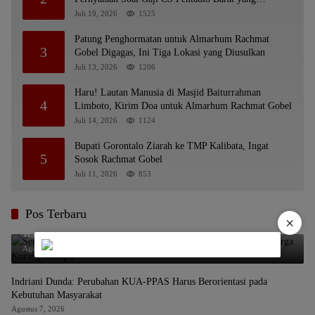
Nunggak
Juli 19, 2026
1525
Patung Penghormatan untuk Almarhum Rachmat
3
Gobel Digagas, Ini Tiga Lokasi yang Diusulkan
Juli 13, 2026
1206
Haru! Lautan Manusia di Masjid Baiturrahman
4
Limboto, Kirim Doa untuk Almarhum Rachmat Gobel
Juli 14, 2026
1124
Bupati Gorontalo Ziarah ke TMP Kalibata, Ingat
5
Sosok Rachmat Gobel
Juli 11, 2026
853
Pos Terbaru
×
Semester I 2026, Baznas Kabgor Selesaikan 11 Rumah untuk
Warga Kurang Mampu
Agustus 7, 2026
Indriani Dunda: Perubahan KUA-PPAS Harus Berorientasi pada
Kebutuhan Masyarakat
Agustus 7, 2026