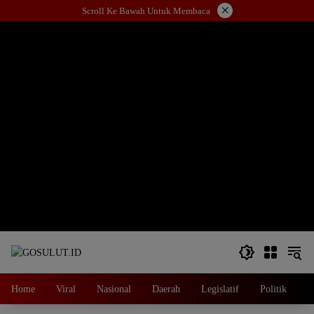
Langsung
×
Scroll Ke Bawah Untuk Membaca
ke
konten
Home
Viral
Nasional
Daerah
Legislatif
Politik
E