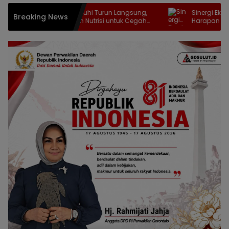
Maryam Sofyan Puhi Turun Langsung,
Sinergi Eksekutif-
Breaking News
Bagikan Bantuan Nutrisi untuk Cegah
Harapan Masyara
Stunting di Tilango
Gorontalo