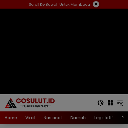
Langsung
×
Scroll Ke Bawah Untuk Membaca
ke
konten
Home
Viral
Nasional
Daerah
Legislatif
Pol