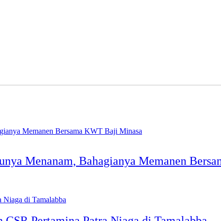
Serunya Menanam, Bahagianya Memanen Bers
n CSR Pertamina Patra Niaga di Tamalabba