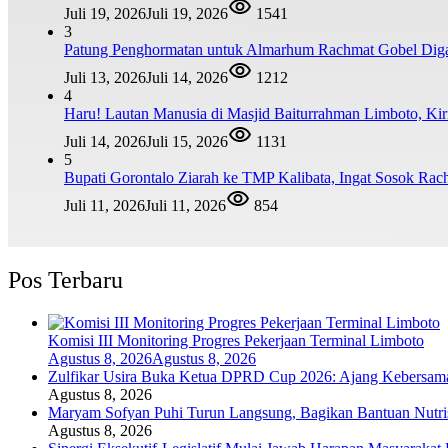
Juli 19, 2026
Juli 19, 2026
1541
3
Patung Penghormatan untuk Almarhum Rachmat Gobel Digag
Juli 13, 2026
Juli 14, 2026
1212
4
Haru! Lautan Manusia di Masjid Baiturrahman Limboto, K
Juli 14, 2026
Juli 15, 2026
1131
5
Bupati Gorontalo Ziarah ke TMP Kalibata, Ingat Sosok Ra
Juli 11, 2026
Juli 11, 2026
854
Pos Terbaru
Komisi III Monitoring Progres Pekerjaan Terminal Limboto
Agustus 8, 2026
Agustus 8, 2026
Zulfikar Usira Buka Ketua DPRD Cup 2026: Ajang Kebersama
Agustus 8, 2026
Maryam Sofyan Puhi Turun Langsung, Bagikan Bantuan Nutrisi
Agustus 8, 2026