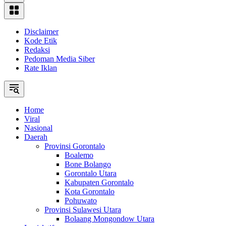
Disclaimer
Kode Etik
Redaksi
Pedoman Media Siber
Rate Iklan
Home
Viral
Nasional
Daerah
Provinsi Gorontalo
Boalemo
Bone Bolango
Gorontalo Utara
Kabupaten Gorontalo
Kota Gorontalo
Pohuwato
Provinsi Sulawesi Utara
Bolaang Mongondow Utara