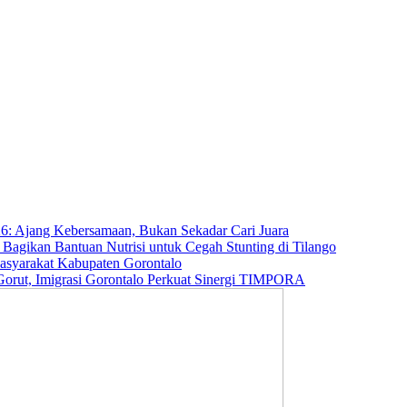
6: Ajang Kebersamaan, Bukan Sekadar Cari Juara
agikan Bantuan Nutrisi untuk Cegah Stunting di Tilango
Masyarakat Kabupaten Gorontalo
orut, Imigrasi Gorontalo Perkuat Sinergi TIMPORA