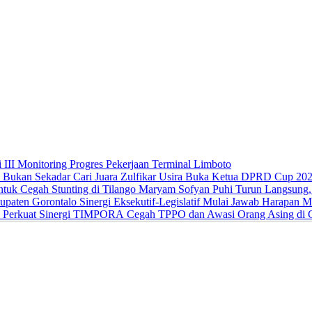
 III Monitoring Progres Pekerjaan Terminal Limboto
Zulfikar Usira Buka Ketua DPRD Cup 202
Maryam Sofyan Puhi Turun Langsung, B
Sinergi Eksekutif-Legislatif Mulai Jawab Harapan 
Cegah TPPO dan Awasi Orang Asing di G