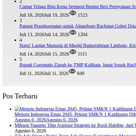
2
Camat Telaga Biru Kena Semprot Buntut Beri Pernyataan S
Juli 19, 2026
Juli 19, 2026
1523
3
Patung Penghormatan untuk Almarhum Rachmat Gobel Digag
Juli 13, 2026
Juli 14, 2026
1204
4
Haru! Lautan Manusia di Masjid Baiturrahman Limboto, K
Juli 14, 2026
Juli 15, 2026
1115
5
Bupati Gorontalo Ziarah ke TMP Kalibata, Ingat Sosok Ra
Juli 11, 2026
Juli 11, 2026
849
Pos Terbaru
Menuju Indonesia Emas 2045, Pelajar SMKN 1 Kaidipang Dib
Agustus 6, 2026
Agustus 6, 2026
Mikson Yapanto Titip Aspirasi Strategis ke Rusli Habibie, dar
Agustus 6, 2026