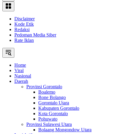
Disclaimer
Kode Etik
Redaksi
Pedoman Media Siber
Rate Iklan
Home
Viral
Nasional
Daerah
Provinsi Gorontalo
Boalemo
Bone Bolango
Gorontalo Utara
Kabupaten Gorontalo
Kota Gorontalo
Pohuwato
Provinsi Sulawesi Utara
Bolaang Mongondow Utara