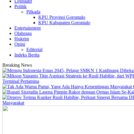
Legislatif
Politik
Pilkada
KPU Provinsi Gorontalo
KPU Kabupaten Gorontalo
Entertainment
Olahraga
Hukrim
Opini
Editorial
Indeks Berita
Breaking News
Terminal Pertamina
Masyarakat