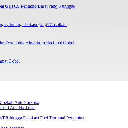
oal Gaji CS Pentadio Barat yang Nunggak
as, Ini Tiga Lokasi yang Diusulkan
irim Doa untuk Almarhum Rachmat Gobel
chmat Gobel
ekali Anti Narkoba
i WPR hingga Relokasi Fuel Terminal Pertamina