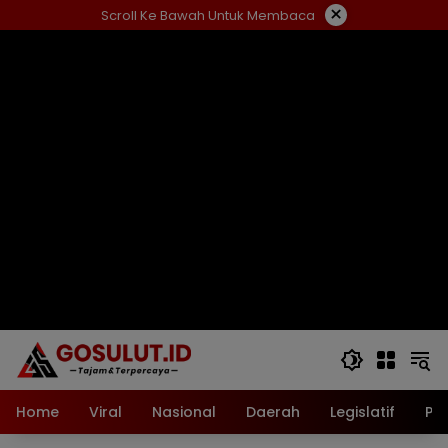
Langsung
×
Scroll Ke Bawah Untuk Membaca
ke
konten
Home
Viral
Nasional
Daerah
Legislatif
Pol