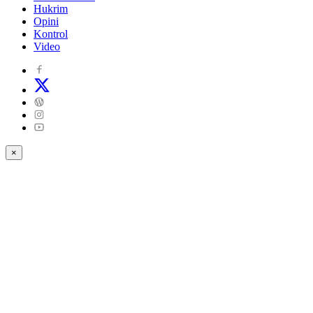
Hukrim
Opini
Kontrol
Video
×