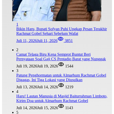
1
Bikin Haru, Bupati Sofyan Puhi Ungkap Pesan Terakhir
Rachmat Gobel Sehari Sebelum Wafat
Juli 11, 2026
Juli 11, 2026
3851
2
Camat Telaga Biru Kena Semprot Buntut Beri
Pernyataan Soal Gaji CS Pentadio Barat yang Nunggak
Juli 19, 2026
Juli 19, 2026
1544
3
Patung Penghormatan untuk Almarhum Rachmat Gobel
Digagas, Ini Tiga Lokasi yang Diusulkan
Juli 13, 2026
Juli 14, 2026
1219
4
Haru! Lautan Manusia di Masjid Baiturrahman Limboto,
Kirim Doa untuk Almarhum Rachmat Gobel
Juli 14, 2026
Juli 15, 2026
1143
5