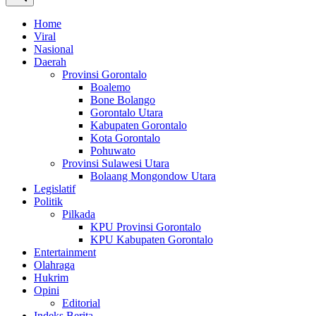
Home
Viral
Nasional
Daerah
Provinsi Gorontalo
Boalemo
Bone Bolango
Gorontalo Utara
Kabupaten Gorontalo
Kota Gorontalo
Pohuwato
Provinsi Sulawesi Utara
Bolaang Mongondow Utara
Legislatif
Politik
Pilkada
KPU Provinsi Gorontalo
KPU Kabupaten Gorontalo
Entertainment
Olahraga
Hukrim
Opini
Editorial
Indeks Berita