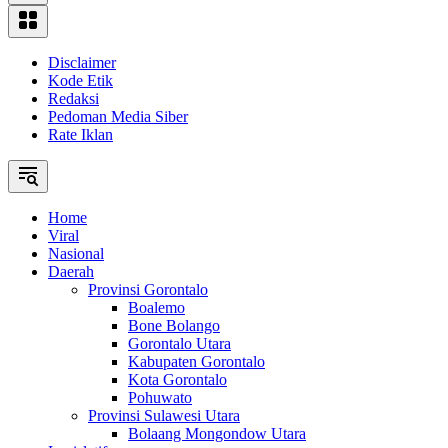
Disclaimer
Kode Etik
Redaksi
Pedoman Media Siber
Rate Iklan
Home
Viral
Nasional
Daerah
Provinsi Gorontalo
Boalemo
Bone Bolango
Gorontalo Utara
Kabupaten Gorontalo
Kota Gorontalo
Pohuwato
Provinsi Sulawesi Utara
Bolaang Mongondow Utara