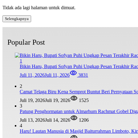
Tidak ada lagi halaman untuk dimuat.
Selengkapnya
Popular Post
1
Bikin Haru, Bupati Sofyan Puhi Ungkap Pesan Terakhir Ra
Juli 11, 2026
Juli 11, 2026
3831
2
Camat Telaga Biru Kena Semprot Buntut Beri Pernyataan S
Juli 19, 2026
Juli 19, 2026
1525
3
Patung Penghormatan untuk Almarhum Rachmat Gobel Digag
Juli 13, 2026
Juli 14, 2026
1206
4
Haru! Lautan Manusia di Masjid Baiturrahman Limboto, K