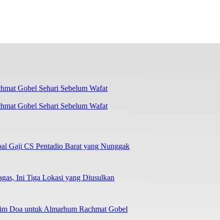
chmat Gobel Sehari Sebelum Wafat
oal Gaji CS Pentadio Barat yang Nunggak
as, Ini Tiga Lokasi yang Diusulkan
irim Doa untuk Almarhum Rachmat Gobel