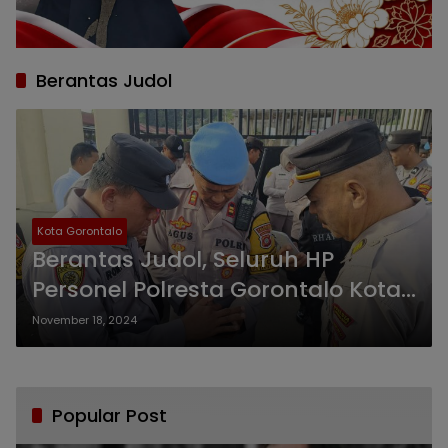
Berantas Judol
Kota Gorontalo
Berantas Judol, Seluruh HP
Personel Polresta Gorontalo Kota
Dirazia
November 18, 2024
Popular Post