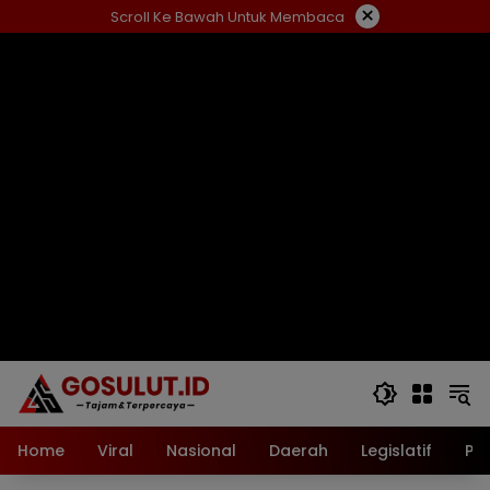
Langsung
×
Scroll Ke Bawah Untuk Membaca
ke
konten
Home
Viral
Nasional
Daerah
Legislatif
Pol