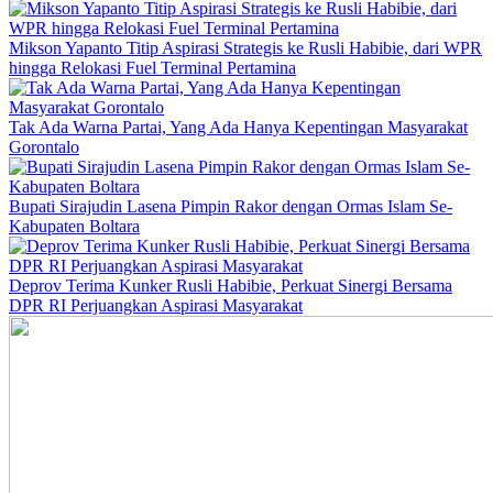
Mikson Yapanto Titip Aspirasi Strategis ke Rusli Habibie, dari WPR
hingga Relokasi Fuel Terminal Pertamina
Tak Ada Warna Partai, Yang Ada Hanya Kepentingan Masyarakat
Gorontalo
Bupati Sirajudin Lasena Pimpin Rakor dengan Ormas Islam Se-
Kabupaten Boltara
Deprov Terima Kunker Rusli Habibie, Perkuat Sinergi Bersama
DPR RI Perjuangkan Aspirasi Masyarakat