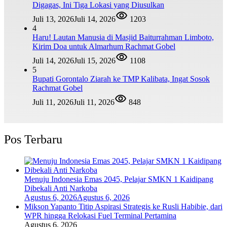
Digagas, Ini Tiga Lokasi yang Diusulkan
Juli 13, 2026
Juli 14, 2026
1203
4
Haru! Lautan Manusia di Masjid Baiturrahman Limboto,
Kirim Doa untuk Almarhum Rachmat Gobel
Juli 14, 2026
Juli 15, 2026
1108
5
Bupati Gorontalo Ziarah ke TMP Kalibata, Ingat Sosok
Rachmat Gobel
Juli 11, 2026
Juli 11, 2026
848
Pos Terbaru
Menuju Indonesia Emas 2045, Pelajar SMKN 1 Kaidipang
Dibekali Anti Narkoba
Agustus 6, 2026
Agustus 6, 2026
Mikson Yapanto Titip Aspirasi Strategis ke Rusli Habibie, dari
WPR hingga Relokasi Fuel Terminal Pertamina
Agustus 6, 2026