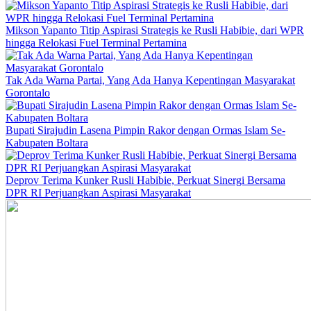
Mikson Yapanto Titip Aspirasi Strategis ke Rusli Habibie, dari WPR
hingga Relokasi Fuel Terminal Pertamina
Tak Ada Warna Partai, Yang Ada Hanya Kepentingan Masyarakat
Gorontalo
Bupati Sirajudin Lasena Pimpin Rakor dengan Ormas Islam Se-
Kabupaten Boltara
Deprov Terima Kunker Rusli Habibie, Perkuat Sinergi Bersama
DPR RI Perjuangkan Aspirasi Masyarakat