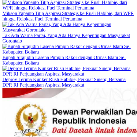
Mikson Yapanto Titip Aspirasi Strategis ke Rusli Habibie, dari WPR
hingga Relokasi Fuel Terminal Pertamina
Tak Ada Warna Partai, Yang Ada Hanya Kepentingan Masyarakat
Gorontalo
Bupati Sirajudin Lasena Pimpin Rakor dengan Ormas Islam Se-
Kabupaten Boltara
Deprov Terima Kunker Rusli Habibie, Perkuat Sinergi Bersama
DPR RI Perjuangkan Aspirasi Masyarakat