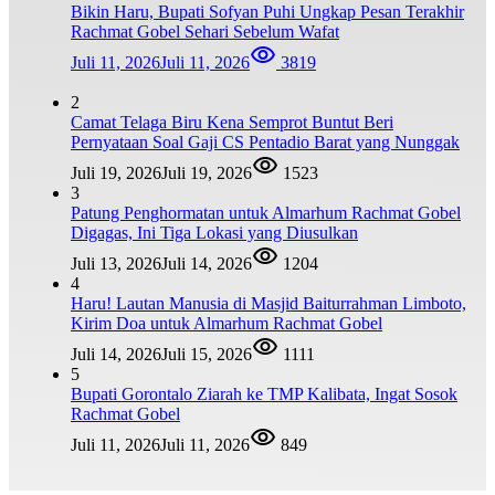
Bikin Haru, Bupati Sofyan Puhi Ungkap Pesan Terakhir
Rachmat Gobel Sehari Sebelum Wafat
Juli 11, 2026
Juli 11, 2026
3819
2
Camat Telaga Biru Kena Semprot Buntut Beri
Pernyataan Soal Gaji CS Pentadio Barat yang Nunggak
Juli 19, 2026
Juli 19, 2026
1523
3
Patung Penghormatan untuk Almarhum Rachmat Gobel
Digagas, Ini Tiga Lokasi yang Diusulkan
Juli 13, 2026
Juli 14, 2026
1204
4
Haru! Lautan Manusia di Masjid Baiturrahman Limboto,
Kirim Doa untuk Almarhum Rachmat Gobel
Juli 14, 2026
Juli 15, 2026
1111
5
Bupati Gorontalo Ziarah ke TMP Kalibata, Ingat Sosok
Rachmat Gobel
Juli 11, 2026
Juli 11, 2026
849