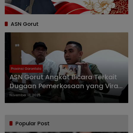
ASN Gorut
Provinsi Gorontalo
ASN Gorut Angkat Bicara Terkait
Dugaan Pemerkosaan yang Viral
di Medsos
November 13, 2025
Popular Post