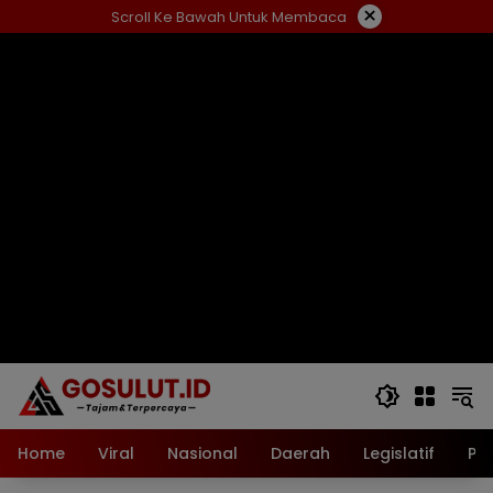
Langsung
×
Scroll Ke Bawah Untuk Membaca
ke
konten
Home
Viral
Nasional
Daerah
Legislatif
Pol