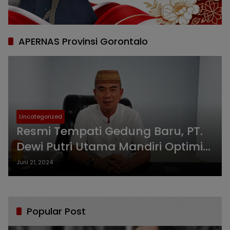
APERNAS Provinsi Gorontalo
Uncategorized
Resmi Tempati Gedung Baru, PT.
Dewi Putri Utama Mandiri Optimis
Makin Berkembang
Juni 21, 2024
Popular Post