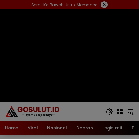
Langsung
×
Scroll Ke Bawah Untuk Membaca
ke
konten
Home
Viral
Nasional
Daerah
Legislatif
Pol