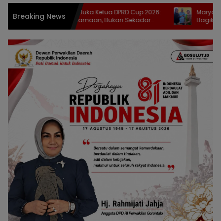
Zulfikar Usira Buka Ketua DPRD Cup 2026:
Maryam Sofyan Pu
Breaking News
Ajang Kebersamaan, Bukan Sekadar
Bagikan Bantuan N
Cari Juara
Stunting di Tilang