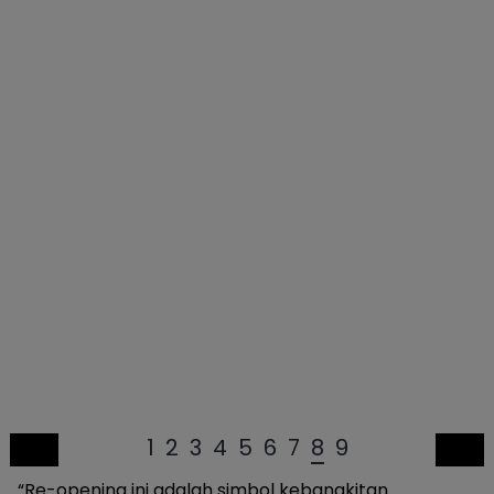
1
2
3
4
5
6
7
8
9
“Re-opening ini adalah simbol kebangkitan