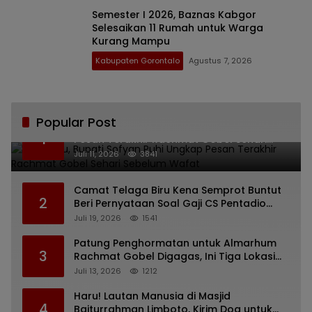
Semester I 2026, Baznas Kabgor
Selesaikan 11 Rumah untuk Warga
Kurang Mampu
Kabupaten Gorontalo
Agustus 7, 2026
Popular Post
Bikin Haru, Bupati Sofyan Puhi Ungkap
1
Pesan Terakhir Rachmat Gobel Sehari
Sebelum Wafat
Juli 11, 2026
3841
Camat Telaga Biru Kena Semprot Buntut
2
Beri Pernyataan Soal Gaji CS Pentadio
Barat yang Nunggak
Juli 19, 2026
1541
Patung Penghormatan untuk Almarhum
3
Rachmat Gobel Digagas, Ini Tiga Lokasi
yang Diusulkan
Juli 13, 2026
1212
Haru! Lautan Manusia di Masjid
4
Baiturrahman Limboto, Kirim Doa untuk