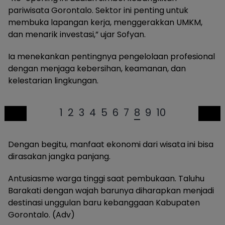
pariwisata Gorontalo. Sektor ini penting untuk
membuka lapangan kerja, menggerakkan UMKM,
dan menarik investasi,” ujar Sofyan.
Ia menekankan pentingnya pengelolaan profesional
dengan menjaga kebersihan, keamanan, dan
kelestarian lingkungan.
1
2
3
4
5
6
7
8
9
10
Dengan begitu, manfaat ekonomi dari wisata ini bisa
dirasakan jangka panjang.
Antusiasme warga tinggi saat pembukaan. Taluhu
Barakati dengan wajah barunya diharapkan menjadi
destinasi unggulan baru kebanggaan Kabupaten
Gorontalo. (Adv)