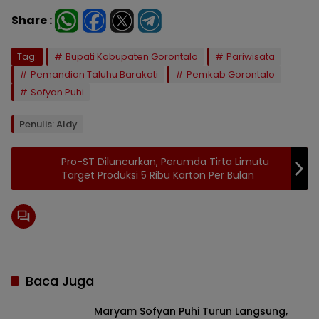
Share :
Tag:
Bupati Kabupaten Gorontalo
Pariwisata
Pemandian Taluhu Barakati
Pemkab Gorontalo
Sofyan Puhi
Penulis: Aldy
Pro-ST Diluncurkan, Perumda Tirta Limutu
Target Produksi 5 Ribu Karton Per Bulan
Baca Juga
Maryam Sofyan Puhi Turun Langsung,