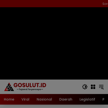
Langsung
Scr
ke
konten
Home
Viral
Nasional
Daerah
Legislatif
Pol