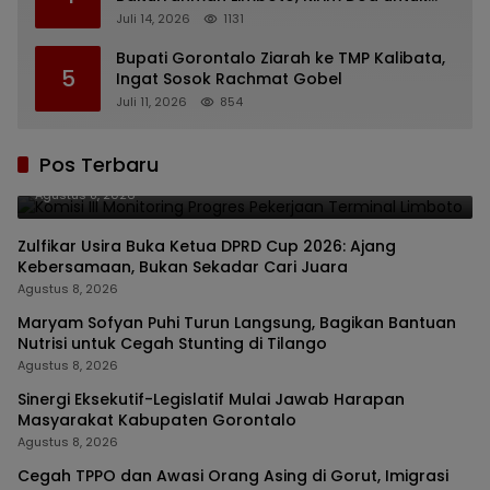
Almarhum Rachmat Gobel
Juli 14, 2026
1131
Bupati Gorontalo Ziarah ke TMP Kalibata,
5
Ingat Sosok Rachmat Gobel
Juli 11, 2026
854
Komisi III Monitoring Progres Pekerjaan Terminal
Pos Terbaru
Limboto
Agustus 8, 2026
Zulfikar Usira Buka Ketua DPRD Cup 2026: Ajang
Kebersamaan, Bukan Sekadar Cari Juara
Agustus 8, 2026
Maryam Sofyan Puhi Turun Langsung, Bagikan Bantuan
Nutrisi untuk Cegah Stunting di Tilango
Agustus 8, 2026
Sinergi Eksekutif-Legislatif Mulai Jawab Harapan
Masyarakat Kabupaten Gorontalo
Agustus 8, 2026
Cegah TPPO dan Awasi Orang Asing di Gorut, Imigrasi