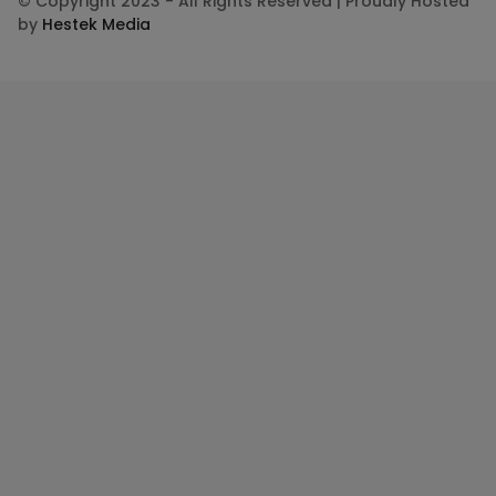
© Copyright 2023 - All Rights Reserved | Proudly Hosted
by
Hestek Media