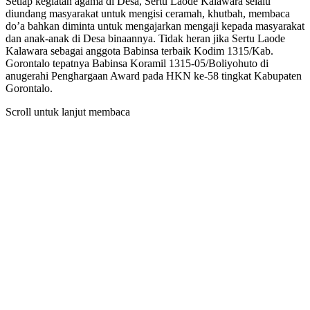
Setiap kegiatan agama di Desa, Sertu Laode Kalawara selalu
diundang masyarakat untuk mengisi ceramah, khutbah, membaca
do’a bahkan diminta untuk mengajarkan mengaji kepada masyarakat
dan anak-anak di Desa binaannya. Tidak heran jika Sertu Laode
Kalawara sebagai anggota Babinsa terbaik Kodim 1315/Kab.
Gorontalo tepatnya Babinsa Koramil 1315-05/Boliyohuto di
anugerahi Penghargaan Award pada HKN ke-58 tingkat Kabupaten
Gorontalo.
Scroll untuk lanjut membaca