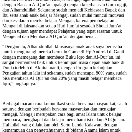
dengan Bacaan Al-Qur’an apalagi dengan keterbatasan Guru ngaji,
dan Alhamdulillah Sekarang sudah menjadi Kebiasaan Bapak dan
Ibu serta anak-anak belajar Mengaji sudah mulai muncul motivasi
dan kesadaran mereka belajar Mengaji, karena pembelajaran
Mengaji di laksanakan setiap Hari Jum’at sesudah Sholat Jum’at
dengan tujuan agar mendapat Pelajaran yang tepat sasaran untuk
Mengenal dan Membaca Al Qur’an dengan benar.
“Dengan itu, Alhamdulillah khususnya anak-anak saya berusaha
untuk mengurangi mereka bermain Game di Hp Android di Ganti
dengan memegang dan membaca Buku Iqro dan Al-Qur’an, ini
sangat bermanfaat baik untuk kehidupan masa depan anak baik di
Dunia terlebih di Akhirat nanti, dengan Program kelanjutan
Pengajian tahun lalu ini sekarang sudah mencapai 80% yang sudah
bisa membaca Al-Qur’an dan 20% yang masih belajar membaca
Iqro,” ungkapnya.
Berbagai macam cara komunikasi sosial bersama masyarakat, salah
satunya dengan beribadah bersama masyarakat dan mengajar
mengaji. Mengaji merupakan cara bagi umat Islam untuk belajar
membaca, menghapal dan belajar memahami isi dalam Al-Qur’an.
Hal inilah yang dilakukan oleh Sertu Laode Kalawara dengan
kemampuan dan pengetahuannya di bidang Agama Islam untuk