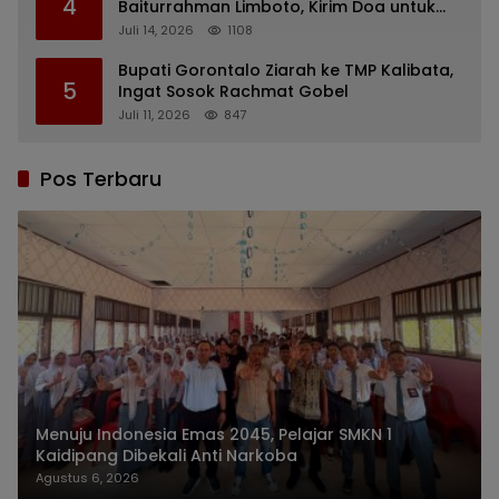
4
Baiturrahman Limboto, Kirim Doa untuk
Almarhum Rachmat Gobel
Juli 14, 2026
1108
Bupati Gorontalo Ziarah ke TMP Kalibata,
5
Ingat Sosok Rachmat Gobel
Juli 11, 2026
847
Pos Terbaru
Menuju Indonesia Emas 2045, Pelajar SMKN 1
Kaidipang Dibekali Anti Narkoba
Agustus 6, 2026