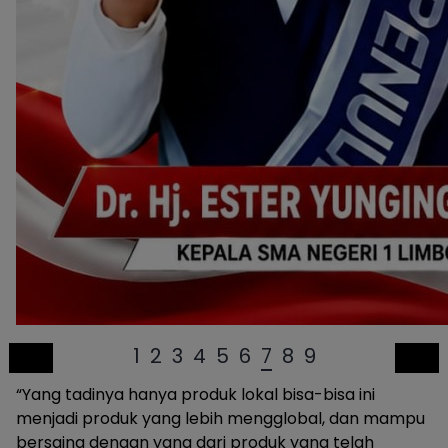
1
2
3
4
5
6
7
8
9
“Yang tadinya hanya produk lokal bisa-bisa ini
menjadi produk yang lebih mengglobal, dan mampu
bersaing dengan yang dari produk yang telah