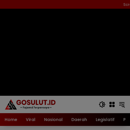
Langsung
Scr
ke
konten
Home
Viral
Nasional
Daerah
Legislatif
Pol