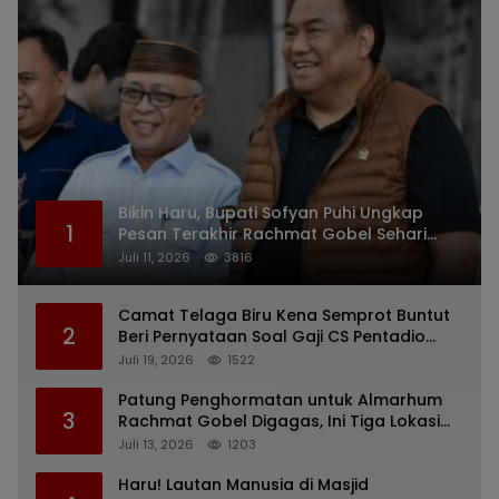
Bikin Haru, Bupati Sofyan Puhi Ungkap
1
Pesan Terakhir Rachmat Gobel Sehari
Sebelum Wafat
Juli 11, 2026
3816
Camat Telaga Biru Kena Semprot Buntut
2
Beri Pernyataan Soal Gaji CS Pentadio
Barat yang Nunggak
Juli 19, 2026
1522
Patung Penghormatan untuk Almarhum
3
Rachmat Gobel Digagas, Ini Tiga Lokasi
yang Diusulkan
Juli 13, 2026
1203
Haru! Lautan Manusia di Masjid