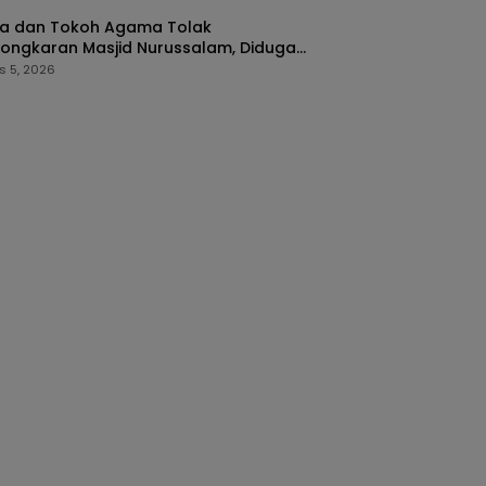
a dan Tokoh Agama Tolak
ongkaran Masjid Nurussalam, Diduga
k Diubah Menjadi Rumah Tinggal
s 5, 2026