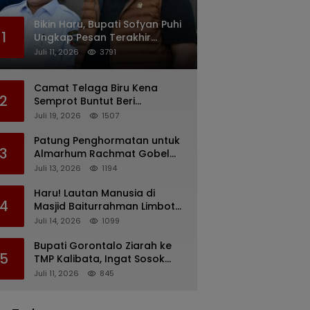
Bikin Haru, Bupati Sofyan Puhi
1
Ungkap Pesan Terakhir
Rachmat Gobel Sehari
Juli 11, 2026
3791
Sebelum Wafat
Camat Telaga Biru Kena
2
Semprot Buntut Beri
Pernyataan Soal Gaji CS
Juli 19, 2026
1507
Pentadio Barat yang
Nunggak
Patung Penghormatan untuk
3
Almarhum Rachmat Gobel
Digagas, Ini Tiga Lokasi yang
Juli 13, 2026
1194
Diusulkan
Haru! Lautan Manusia di
4
Masjid Baiturrahman Limboto,
Kirim Doa untuk Almarhum
Juli 14, 2026
1099
Rachmat Gobel
Bupati Gorontalo Ziarah ke
5
TMP Kalibata, Ingat Sosok
Rachmat Gobel
Juli 11, 2026
845