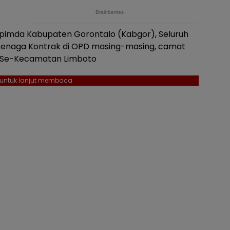
rkopimda Kabupaten Gorontalo (Kabgor), Seluruh
 Tenaga Kontrak di OPD masing-masing, camat
an Se-Kecamatan Limboto
l untuk lanjut membaca