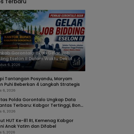
s Terbaru
kab Gorontalo akan Gelar Job
ding Eselon II Dalam Waktu Dekat
tus 6, 2026
pi Tantangan Posyandu, Maryam
n Puhi Beberkan 4 Langkah Strategis
s 6, 2026
ntas Polda Gorontalo Ungkap Data
antas Terbaru: Kabgor Tertinggi, Bone
go Paling Fatal
s 6, 2026
t HUT Ke-81 RI, Kemenag Kabgor
ni Anak Yatim dan Difabel
s 5, 2026