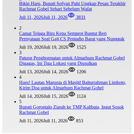
Bikin Haru, Bupati Sofyan Puhi Ungkap Pesan Terakhir
Rachmat Gobel Sehari Sebelum Wafat
Juli 11, 2026
Juli 11, 2026
3831
2
Camat Telaga Biru Kena Semprot Buntut Beri
Pernyataan Soal Gaji CS Pentadio Barat yang Nunggak
Juli 19, 2026
Juli 19, 2026
1525
3
Patung Penghormatan untuk Almarhum Rachmat Gobel
Digagas, Ini Tiga Lokasi yang Diusulkan
Juli 13, 2026
Juli 14, 2026
1206
4
Haru! Lautan Manusia di Masjid Baiturrahman Limboto,
Kirim Doa untuk Almarhum Rachmat Gobel
Juli 14, 2026
Juli 15, 2026
1124
5
Bupati Gorontalo Ziarah ke TMP Kalibata, Ingat Sosok
Rachmat Gobel
Juli 11, 2026
Juli 11, 2026
853