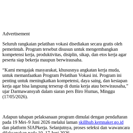
Advertisement
Seluruh rangkaian pelatihan vokasi disediakan secara gratis oleh
pemerintah. Program tersebut disusun untuk mengembangkan
kompetensi kerja, produktivitas, disiplin, sikap, dan etos kerja agar
peserta siap bekerja maupun berwirausaha.
“Kami mengajak masyarakat, khususnya angkatan kerja muda,
untuk memanfaatkan Program Pelatihan Vokasi ini. Program ini
penting untuk meningkatkan kompetensi, daya saing, dan kesiapan
kerja agar bisa langsung terserap di dunia kerja atau berwirausaha,”
ujar Darmawansyah dalam siaran pers Biro Humas, Minggu
(17/05/2026).
Adapun tahapan pelaksanaan program dimulai dengan pendaftaran
pada 19 Mei–9 Juni 2026 melalui laman
skillhub.kemnaker.go.id
dan platform SIAPkerja. Selanjutnya, proses seleksi dan wawancara
dilaksanakan pada 10–17 Juni 2026.