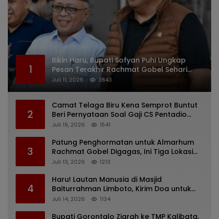
Bikin Haru, Bupati Sofyan Puhi Ungkap
1
Pesan Terakhir Rachmat Gobel Sehari
Sebelum Wafat
Juli 11, 2026
3843
Camat Telaga Biru Kena Semprot Buntut
2
Beri Pernyataan Soal Gaji CS Pentadio
Barat yang Nunggak
Juli 19, 2026
1541
Patung Penghormatan untuk Almarhum
3
Rachmat Gobel Digagas, Ini Tiga Lokasi
yang Diusulkan
Juli 13, 2026
1213
Haru! Lautan Manusia di Masjid
4
Baiturrahman Limboto, Kirim Doa untuk
Almarhum Rachmat Gobel
Juli 14, 2026
1134
Bupati Gorontalo Ziarah ke TMP Kalibata,