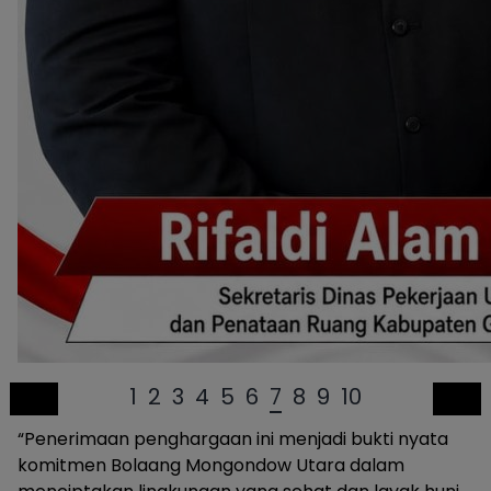
1
2
3
4
5
6
7
8
9
10
“Penerimaan penghargaan ini menjadi bukti nyata
komitmen Bolaang Mongondow Utara dalam