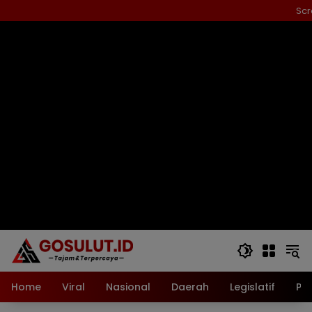
Langsung
Scr
ke
konten
Home
Viral
Nasional
Daerah
Legislatif
Pol