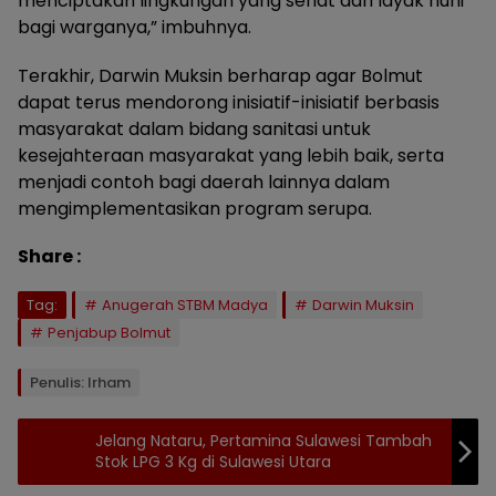
menciptakan lingkungan yang sehat dan layak huni
bagi warganya,” imbuhnya.
Terakhir, Darwin Muksin berharap agar Bolmut
dapat terus mendorong inisiatif-inisiatif berbasis
masyarakat dalam bidang sanitasi untuk
kesejahteraan masyarakat yang lebih baik, serta
menjadi contoh bagi daerah lainnya dalam
mengimplementasikan program serupa.
Share :
Tag:
Anugerah STBM Madya
Darwin Muksin
Penjabup Bolmut
Penulis: Irham
Jelang Nataru, Pertamina Sulawesi Tambah
Stok LPG 3 Kg di Sulawesi Utara