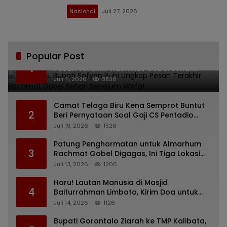
Nasional
Juli 27, 2026
Popular Post
Bikin Haru, Bupati Sofyan Puhi Ungkap
1
Pesan Terakhir Rachmat Gobel Sehari
Sebelum Wafat
Juli 11, 2026
3836
Camat Telaga Biru Kena Semprot Buntut
2
Beri Pernyataan Soal Gaji CS Pentadio
Barat yang Nunggak
Juli 19, 2026
1526
Patung Penghormatan untuk Almarhum
3
Rachmat Gobel Digagas, Ini Tiga Lokasi
yang Diusulkan
Juli 13, 2026
1206
Haru! Lautan Manusia di Masjid
4
Baiturrahman Limboto, Kirim Doa untuk
Almarhum Rachmat Gobel
Juli 14, 2026
1126
Bupati Gorontalo Ziarah ke TMP Kalibata,