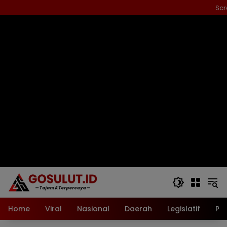
Langsung
Scr
ke
konten
Home
Viral
Nasional
Daerah
Legislatif
Pol