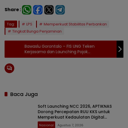
Share :
Tag:
LPS
Memperkuat Stabilitas Perbankan
Tingkat Bunga Penjaminan
Bawaslu Gorontalo – FIS UNG Teken
Kerjasama dan Launching Pojok
Pengawasan
Baca Juga
Soft Launching NCC 2026, APTIKNAS
Dorong Percepatan RUU KKS untuk
Memperkuat Kedaulatan Digital
Indonesia
Nasional
Agustus 7, 2026