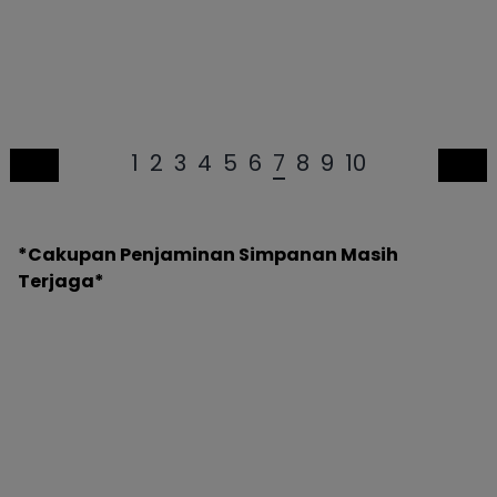
1
2
3
4
5
6
7
8
9
10
*Cakupan Penjaminan Simpanan Masih
Terjaga*