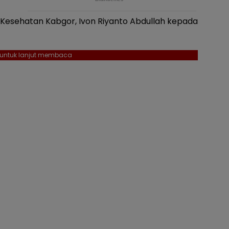
s Kesehatan Kabgor, Ivon Riyanto Abdullah kepada
l untuk lanjut membaca