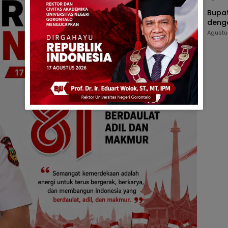
Bupat
deng
Agustu