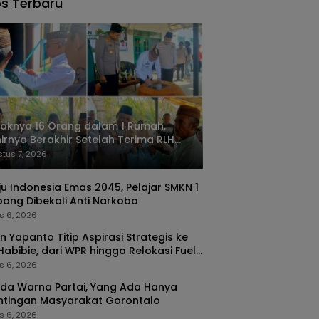
s Terbaru
aknya 16 Orang dalam 1 Rumah,
irnya Berakhir Setelah Terima RLH
i Baznas Kabgor
tus 7, 2026
u Indonesia Emas 2045, Pelajar SMKN 1
pang Dibekali Anti Narkoba
s 6, 2026
n Yapanto Titip Aspirasi Strategis ke
 Habibie, dari WPR hingga Relokasi Fuel
nal Pertamina
s 6, 2026
da Warna Partai, Yang Ada Hanya
ntingan Masyarakat Gorontalo
s 6, 2026