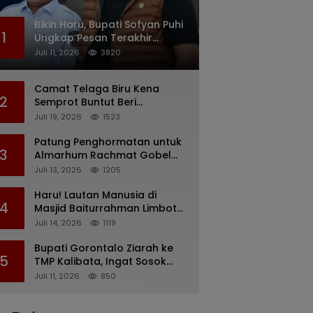
Bikin Haru, Bupati Sofyan Puhi
1
Ungkap Pesan Terakhir
Rachmat Gobel Sehari
Juli 11, 2026
3820
Sebelum Wafat
Camat Telaga Biru Kena
2
Semprot Buntut Beri
Pernyataan Soal Gaji CS
Juli 19, 2026
1523
Pentadio Barat yang
Nunggak
Patung Penghormatan untuk
3
Almarhum Rachmat Gobel
Digagas, Ini Tiga Lokasi yang
Juli 13, 2026
1205
Diusulkan
Haru! Lautan Manusia di
4
Masjid Baiturrahman Limboto,
Kirim Doa untuk Almarhum
Juli 14, 2026
1119
Rachmat Gobel
Bupati Gorontalo Ziarah ke
5
TMP Kalibata, Ingat Sosok
Rachmat Gobel
Juli 11, 2026
850