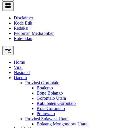
Disclaimer
Kode Etik
Redaksi
Pedoman Media Siber
Rate Iklan
Home
Viral
Nasional
Daerah
Provinsi Gorontalo
Boalemo
Bone Bolango
Gorontalo Utara
Kabupaten Gorontalo
Kota Gorontalo
Pohuwato
Provinsi Sulawesi Utara
Bolaang Mongondow Utara