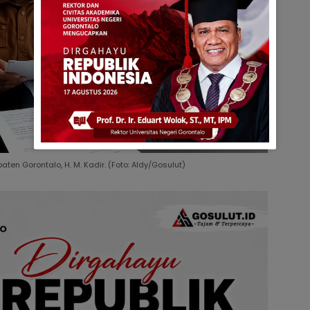
en Gorontalo, H. M. Kadir. (Foto: Aldy/Gosulut)