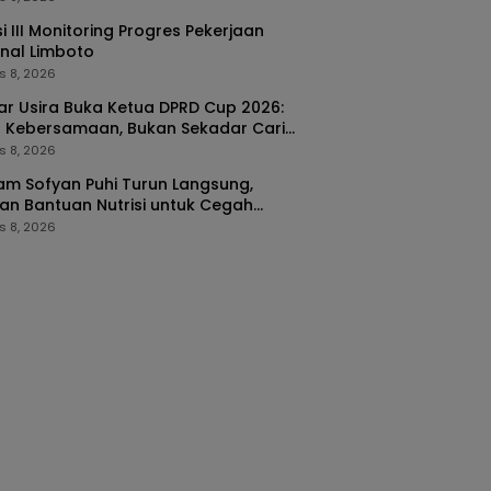
i III Monitoring Progres Pekerjaan
nal Limboto
s 8, 2026
kar Usira Buka Ketua DPRD Cup 2026:
 Kebersamaan, Bukan Sekadar Cari
a
s 8, 2026
m Sofyan Puhi Turun Langsung,
an Bantuan Nutrisi untuk Cegah
ing di Tilango
s 8, 2026