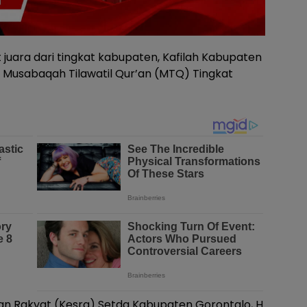
ara dari tingkat kabupaten, Kafilah Kabupaten
di Musabaqah Tilawatil Qur’an (MTQ) Tingkat
an Rakyat (Kesra) Setda Kabupaten Gorontalo, H.