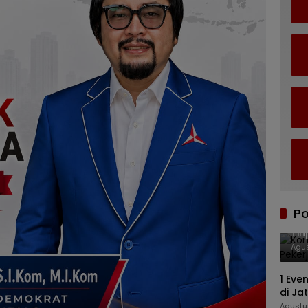
Po
Kom
Tin
Agus
1 Eve
di Ja
Agustu