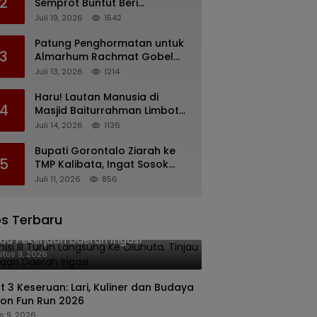
2
Semprot Buntut Beri
Pernyataan Soal Gaji CS
Juli 19, 2026
1542
Pentadio Barat yang
Nunggak
Patung Penghormatan untuk
3
Almarhum Rachmat Gobel
Digagas, Ini Tiga Lokasi yang
Juli 13, 2026
1214
Diusulkan
Haru! Lautan Manusia di
4
Masjid Baiturrahman Limboto,
Kirim Doa untuk Almarhum
Juli 14, 2026
1136
Rachmat Gobel
Bupati Gorontalo Ziarah ke
5
TMP Kalibata, Ingat Sosok
Rachmat Gobel
Juli 11, 2026
856
s Terbaru
isi III Turun Langsung Ke Oluhuta,
jau Pekerjaan Daerah Irigasi
tus 9, 2026
nt 3 Keseruan: Lari, Kuliner dan Budaya
ton Fun Run 2026
s 9, 2026