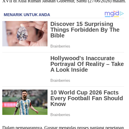
XVII di Aula Rumah Jabatan Gubernur, Sabtu (27/06/2026) malam.
Dalam pemaparannya, Gusnar mengulas proses panjang penetapan