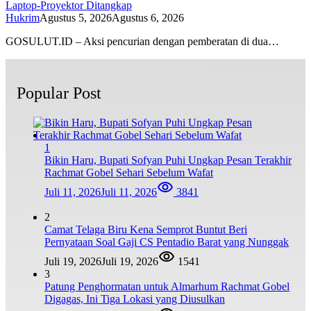
Laptop-Proyektor Ditangkap
Hukrim
Agustus 5, 2026
Agustus 6, 2026
GOSULUT.ID – Aksi pencurian dengan pemberatan di dua…
Popular Post
1
Bikin Haru, Bupati Sofyan Puhi Ungkap Pesan Terakhir
Rachmat Gobel Sehari Sebelum Wafat
Juli 11, 2026
Juli 11, 2026
3841
2
Camat Telaga Biru Kena Semprot Buntut Beri
Pernyataan Soal Gaji CS Pentadio Barat yang Nunggak
Juli 19, 2026
Juli 19, 2026
1541
3
Patung Penghormatan untuk Almarhum Rachmat Gobel
Digagas, Ini Tiga Lokasi yang Diusulkan