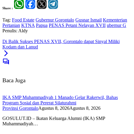
Share :
Tag:
Food Estate
Gubernur Gorontalo
Gusnar Ismail
Kementerian
Pertanian
KTNA
Papua
PENAS Petani Nelayan XVII
ubernur G
Penulis: Aldy
Di Balik Sukses PENAS XVII, Gorontalo dapat Sinyal Miliki
Kodam dan Lanud
Baca Juga
IKA SMP Muhammadiyah 1 Manado Gelar Rakerwil, Bahas
Program Sosial dan Pererat Silaturahmi
Provinsi Gorontalo
Agustus 8, 2026
Agustus 8, 2026
GOSULUT.ID – Ikatan Keluarga Alumni (IKA) SMP
Muhammadiyah…