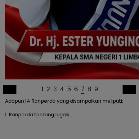
1
2
3
4
5
6
7
8
9
Adapun 14 Ranperda yang disampaikan meliputi:
1. Ranperda tentang Irigasi.