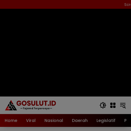
Langsung
Scr
ke
konten
Home
Viral
Nasional
Daerah
Legislatif
Pol