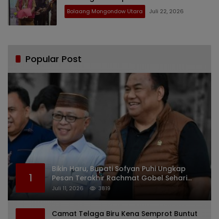
Bolaang Mongondow Utara
Juli 22, 2026
Popular Post
Bikin Haru, Bupati Sofyan Puhi Ungkap
1
Pesan Terakhir Rachmat Gobel Sehari
Sebelum Wafat
Juli 11, 2026
3819
Camat Telaga Biru Kena Semprot Buntut