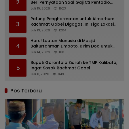
2
Beri Pernyataan Soal Gaji CS Pentadio
Barat yang Nunggak
Juli 19, 2026
1523
Patung Penghormatan untuk Almarhum
3
Rachmat Gobel Digagas, Ini Tiga Lokasi
yang Diusulkan
Juli 13, 2026
1204
Haru! Lautan Manusia di Masjid
4
Baiturrahman Limboto, Kirim Doa untuk
Almarhum Rachmat Gobel
Juli 14, 2026
1118
Bupati Gorontalo Ziarah ke TMP Kalibata,
5
Ingat Sosok Rachmat Gobel
Juli 11, 2026
849
Pos Terbaru