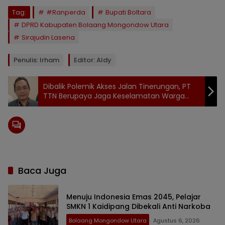
Tag:
#Ranperda
Bupati Boltara
DPRD Kabupaten Bolaang Mongondow Utara
Sirajudin Lasena
Penulis: Irham
Editor: Aldy
​Dibalik Polemik Akses Jalan Tinerungan, PT
TTN Berupaya Jaga Keselamatan Warga
sebagai Prioritas Utama
Baca Juga
Menuju Indonesia Emas 2045, Pelajar
SMKN 1 Kaidipang Dibekali Anti Narkoba
Bolaang Mongondow Utara
Agustus 6, 2026