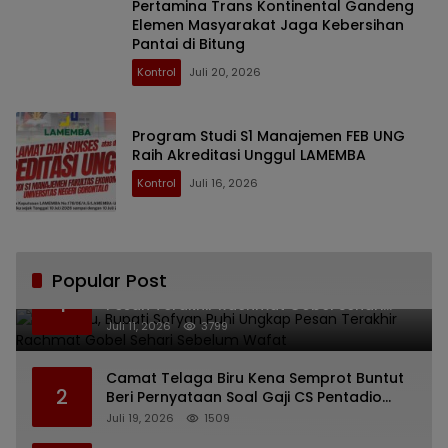
Pertamina Trans Kontinental Gandeng
Elemen Masyarakat Jaga Kebersihan
Pantai di Bitung
Kontrol
Juli 20, 2026
Program Studi S1 ​​Manajemen FEB UNG
Raih Akreditasi Unggul LAMEMBA
Kontrol
Juli 16, 2026
Popular Post
Bikin Haru, Bupati Sofyan Puhi Ungkap
1
Pesan Terakhir Rachmat Gobel Sehari
Sebelum Wafat
Juli 11, 2026
3799
Camat Telaga Biru Kena Semprot Buntut
2
Beri Pernyataan Soal Gaji CS Pentadio
Barat yang Nunggak
Juli 19, 2026
1509