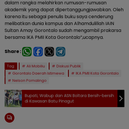
dalam rangka melahirkan rumusan-rumusan
akademik yang dapat dipertanggungjawabkan. Oleh
karena itu sebagai penulis buku saya cenderung
melibatkan dunia kampus dan Alhamdulillah IAIN
Sultan Amay Gorontalo sudah mengambil prakarsa
bersama IKA PMII Kota Gorontalo”,ucapnya.
Share :
Tag:
Ali Mobiliu
Diskusi Publik
Gorontalo Daerah Istimewa
IKA PMII Kota Gorontalo
Nelson Pomalingo
Bupati, Wabup dan ASN Boltara Bersih-bersih
di Kawasan Batu Pinagut