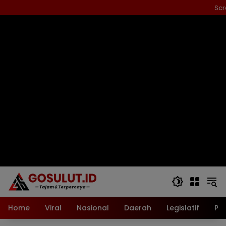
Langsung
Scr
ke
konten
Home
Viral
Nasional
Daerah
Legislatif
Pol