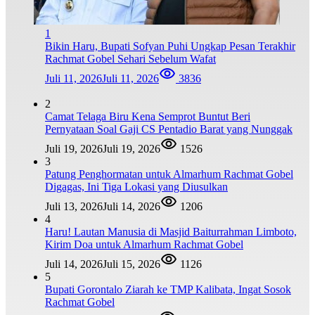
1
Bikin Haru, Bupati Sofyan Puhi Ungkap Pesan Terakhir
Rachmat Gobel Sehari Sebelum Wafat
Juli 11, 2026
Juli 11, 2026
3836
2
Camat Telaga Biru Kena Semprot Buntut Beri
Pernyataan Soal Gaji CS Pentadio Barat yang Nunggak
Juli 19, 2026
Juli 19, 2026
1526
3
Patung Penghormatan untuk Almarhum Rachmat Gobel
Digagas, Ini Tiga Lokasi yang Diusulkan
Juli 13, 2026
Juli 14, 2026
1206
4
Haru! Lautan Manusia di Masjid Baiturrahman Limboto,
Kirim Doa untuk Almarhum Rachmat Gobel
Juli 14, 2026
Juli 15, 2026
1126
5
Bupati Gorontalo Ziarah ke TMP Kalibata, Ingat Sosok
Rachmat Gobel