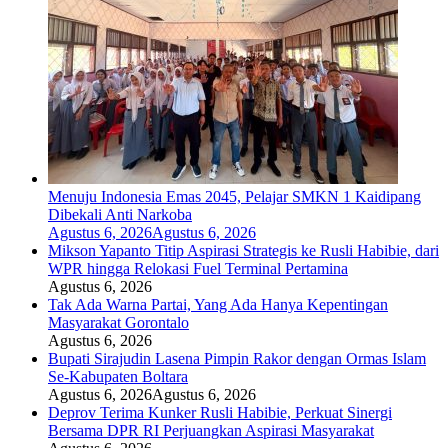
Menuju Indonesia Emas 2045, Pelajar SMKN 1 Kaidipang
Dibekali Anti Narkoba
Agustus 6, 2026
Agustus 6, 2026
Mikson Yapanto Titip Aspirasi Strategis ke Rusli Habibie, dari
WPR hingga Relokasi Fuel Terminal Pertamina
Agustus 6, 2026
Tak Ada Warna Partai, Yang Ada Hanya Kepentingan
Masyarakat Gorontalo
Agustus 6, 2026
Bupati Sirajudin Lasena Pimpin Rakor dengan Ormas Islam
Se-Kabupaten Boltara
Agustus 6, 2026
Agustus 6, 2026
Deprov Terima Kunker Rusli Habibie, Perkuat Sinergi
Bersama DPR RI Perjuangkan Aspirasi Masyarakat