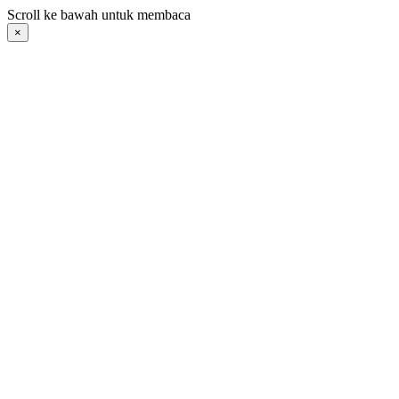
Langsung
Scroll ke bawah untuk membaca
ke
×
konten