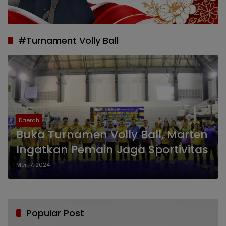
#Turnament Volly Ball
Daerah
Buka Turnamen Volly Ball, Marten
Ingatkan Pemain Jaga Sportivitas
Mei 17, 2024
Popular Post
Bikin Haru, Bupati Sofyan Puhi Ungkap
1
Pesan Terakhir Rachmat Gobel Sehari