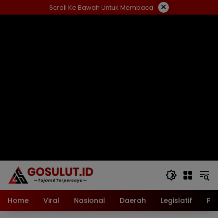
Langsung
×
Scroll Ke Bawah Untuk Membaca
ke
konten
Home
Viral
Nasional
Daerah
Legislatif
Pol