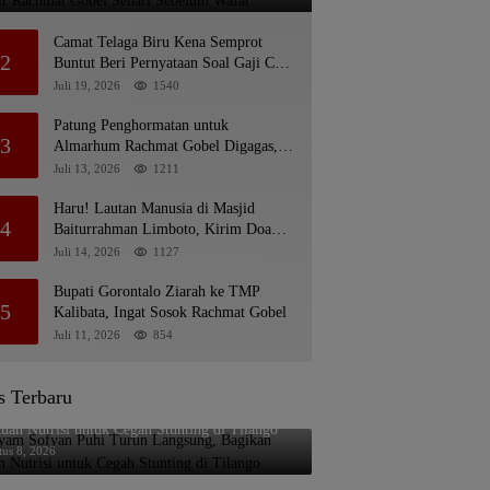
Camat Telaga Biru Kena Semprot
2
Buntut Beri Pernyataan Soal Gaji CS
Pentadio Barat yang Nunggak
Juli 19, 2026
1540
Patung Penghormatan untuk
3
Almarhum Rachmat Gobel Digagas,
Ini Tiga Lokasi yang Diusulkan
Juli 13, 2026
1211
Haru! Lautan Manusia di Masjid
4
Baiturrahman Limboto, Kirim Doa
untuk Almarhum Rachmat Gobel
Juli 14, 2026
1127
Bupati Gorontalo Ziarah ke TMP
5
Kalibata, Ingat Sosok Rachmat Gobel
Juli 11, 2026
854
s Terbaru
yam Sofyan Puhi Turun Langsung, Bagikan
uan Nutrisi untuk Cegah Stunting di Tilango
tus 8, 2026