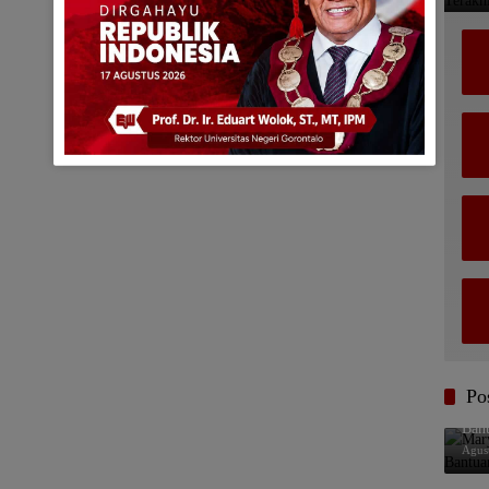
Po
Mar
Bant
Agus