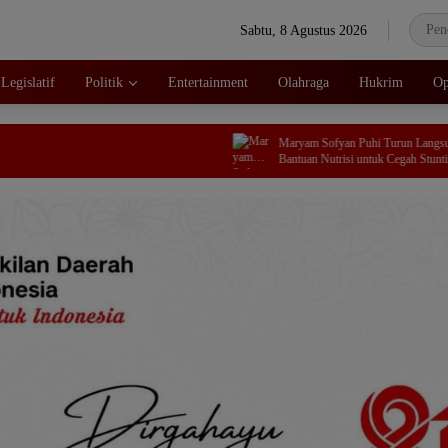
Sabtu, 8 Agustus 2026
Legislatif
Politik
Entertainment
Olahraga
Hukrim
Op
Maryam Sofyan Puhi Turun Langsung, Bagikan
Bantuan Nutrisi untuk Cegah Stunting di Tilango