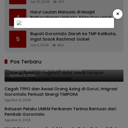
yang Diusulkan
Juli 13, 2026
1211
Haru! Lautan Manusia di Masjid
×
4
Baiturrahman Limboto, Kirim Doa untuk
Almarhum Rachmat Gobel
Juli 14, 2026
1126
Bupati Gorontalo Ziarah ke TMP Kalibata,
5
Ingat Sosok Rachmat Gobel
Juli 11, 2026
854
Pos Terbaru
Sinergi Eksekutif-Legislatif Mulai Jawab Harapan
Masyarakat Kabupaten Gorontalo
Agustus 8, 2026
Cegah TPPO dan Awasi Orang Asing di Gorut, Imigrasi
Gorontalo Perkuat Sinergi TIMPORA
Agustus 8, 2026
Ratusan Pelaku UMKM Perikanan Terima Bantuan dari
Pemkab Gorontalo
Agustus 8, 2026