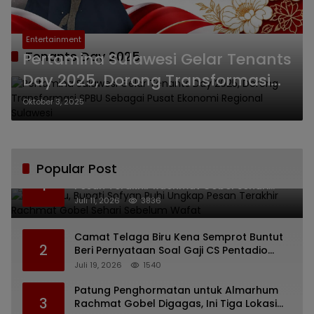
Entertainment
Tenants Day 2025
Pertamina Sulawesi Gelar Tenants
Day 2025, Dorong Transformasi
SPBU Sebagai Pusat Ekonomi
Oktober 3, 2025
Regional Sulawesi
Popular Post
Bikin Haru, Bupati Sofyan Puhi Ungkap
1
Pesan Terakhir Rachmat Gobel Sehari
Sebelum Wafat
Juli 11, 2026
3836
Camat Telaga Biru Kena Semprot Buntut
2
Beri Pernyataan Soal Gaji CS Pentadio
Barat yang Nunggak
Juli 19, 2026
1540
Patung Penghormatan untuk Almarhum
3
Rachmat Gobel Digagas, Ini Tiga Lokasi