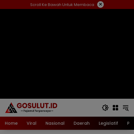
Langsung
×
Scroll Ke Bawah Untuk Membaca
ke
konten
Home
Viral
Nasional
Daerah
Legislatif
Pol