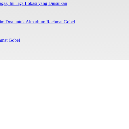
as, Ini Tiga Lokasi yang Diusulkan
irim Doa untuk Almarhum Rachmat Gobel
chmat Gobel