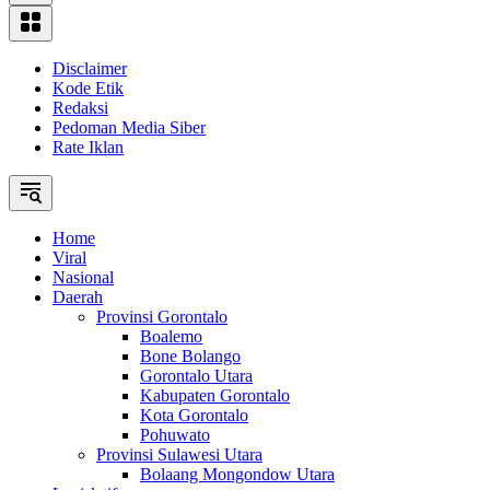
Disclaimer
Kode Etik
Redaksi
Pedoman Media Siber
Rate Iklan
Home
Viral
Nasional
Daerah
Provinsi Gorontalo
Boalemo
Bone Bolango
Gorontalo Utara
Kabupaten Gorontalo
Kota Gorontalo
Pohuwato
Provinsi Sulawesi Utara
Bolaang Mongondow Utara