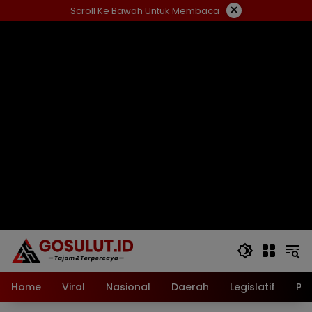
Langsung
×
Scroll Ke Bawah Untuk Membaca
ke
konten
Home
Viral
Nasional
Daerah
Legislatif
Pol