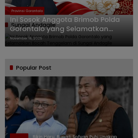
Provinsi Gorontalo
Ini Sosok Anggota Brimob Polda
Sungai Andagile
Gorontalo yang Selamatkan
Bocah Tenggelam di Sungai
November 18, 2025
Andagile
Popular Post
Bikin Haru, Bupati Sofyan Puhi Ungkap