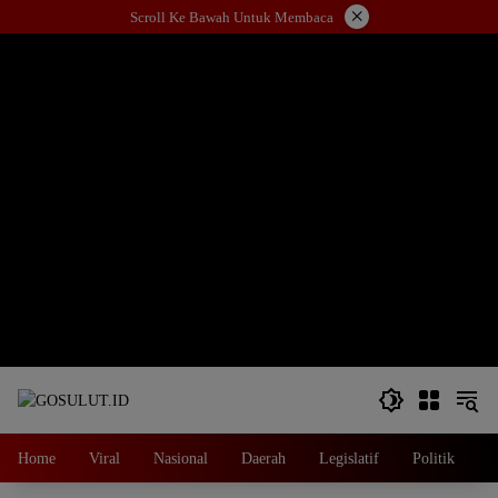
Langsung
×
Scroll Ke Bawah Untuk Membaca
ke
konten
Home
Viral
Nasional
Daerah
Legislatif
Politik
E