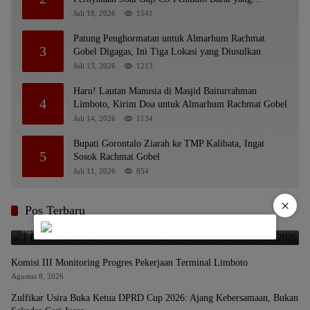
Nunggak
Juli 19, 2026
1541
Patung Penghormatan untuk Almarhum Rachmat
3
Gobel Digagas, Ini Tiga Lokasi yang Diusulkan
Juli 13, 2026
1213
Haru! Lautan Manusia di Masjid Baiturrahman
4
Limboto, Kirim Doa untuk Almarhum Rachmat Gobel
Juli 14, 2026
1134
Bupati Gorontalo Ziarah ke TMP Kalibata, Ingat
5
Sosok Rachmat Gobel
Juli 11, 2026
854
×
1 Event 3 Keseruan: Lari, Kuliner dan Budaya di Jaton Fun Run
Pos Terbaru
2026
Agustus 9, 2026
Komisi III Monitoring Progres Pekerjaan Terminal Limboto
Agustus 8, 2026
Zulfikar Usira Buka Ketua DPRD Cup 2026: Ajang Kebersamaan, Bukan