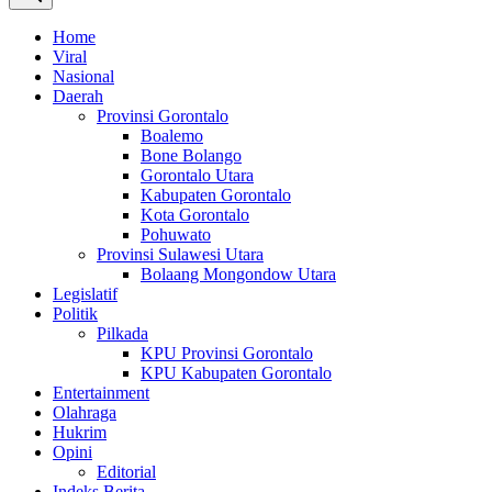
Home
Viral
Nasional
Daerah
Provinsi Gorontalo
Boalemo
Bone Bolango
Gorontalo Utara
Kabupaten Gorontalo
Kota Gorontalo
Pohuwato
Provinsi Sulawesi Utara
Bolaang Mongondow Utara
Legislatif
Politik
Pilkada
KPU Provinsi Gorontalo
KPU Kabupaten Gorontalo
Entertainment
Olahraga
Hukrim
Opini
Editorial
Indeks Berita