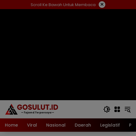
Langsung
×
Scroll Ke Bawah Untuk Membaca
ke
konten
Home
Viral
Nasional
Daerah
Legislatif
Pol