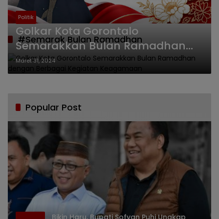
Politik
Golkar Kota Gorontalo
#Semarak Bulan Ramadhan
Semarakkan Bulan Ramadhan
dengan Berbagai Kegiatan
Maret 31, 2024
Keagamaan
Popular Post
Bikin Haru, Bupati Sofyan Puhi Ungkap