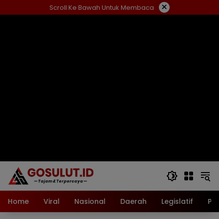
Langsung
×
Scroll Ke Bawah Untuk Membaca
ke
konten
Home
Viral
Nasional
Daerah
Legislatif
Pol