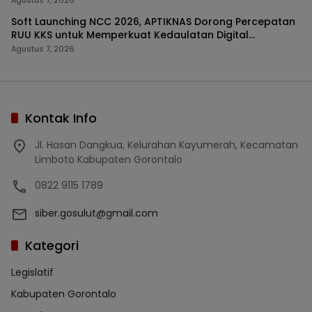
Agustus 7, 2026
Soft Launching NCC 2026, APTIKNAS Dorong Percepatan
RUU KKS untuk Memperkuat Kedaulatan Digital
Indonesia
Agustus 7, 2026
Kontak Info
Jl. Hasan Dangkua, Kelurahan Kayumerah, Kecamatan
Limboto Kabupaten Gorontalo
0822 9115 1789
siber.gosulut@gmail.com
Kategori
Legislatif
Kabupaten Gorontalo