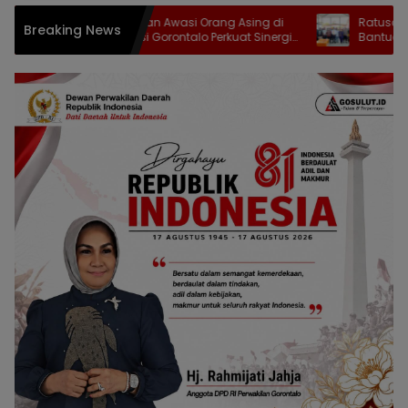
Cegah TPPO dan Awasi Orang Asing di
Ratusan Pelaku 
Breaking News
Gorut, Imigrasi Gorontalo Perkuat Sinergi
Bantuan dari Pe
TIMPORA