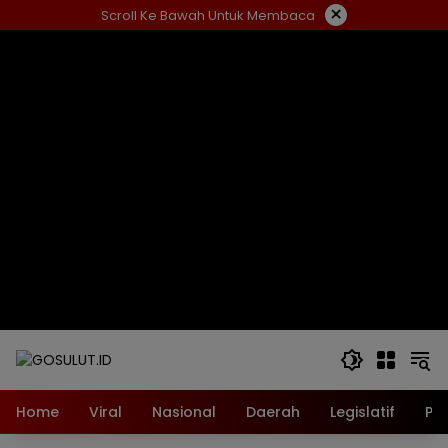
Langsung
×
Scroll Ke Bawah Untuk Membaca
ke
konten
Home
Viral
Nasional
Daerah
Legislatif
Pol