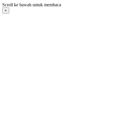
Langsung
Scroll ke bawah untuk membaca
ke
×
konten