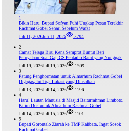
1
Bikin Haru, Bupati Sofyan Puhi Ungkap Pesan Terakhir
Rachmat Gobel Sehari Sebelum Wafat
Juli 11, 2026
Juli 11, 2026
3794
2
Camat Telaga Biru Kena Semprot Buntut Beri
Pernyataan Soal Gaji CS Pentadio Barat yang Nunggak
Juli 19, 2026
Juli 19, 2026
1509
3
Patung Penghormatan untuk Almarhum Rachmat Gobel
Digagas, Ini Tiga Lokasi yang Diusulkan
Juli 13, 2026
Juli 14, 2026
1196
4
Haru! Lautan Manusia di Masjid Baiturrahman Limboto,
Kirim Doa untuk Almarhum Rachmat Gobel
Juli 14, 2026
Juli 15, 2026
1101
5
Bupati Gorontalo Ziarah ke TMP Kalibata, Ingat Sosok
Rachmat Gobel