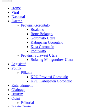
Home
Viral
Nasional
Daerah
Provinsi Gorontalo
Boalemo
Bone Bolango
Gorontalo Utara
Kabupaten Gorontalo
Kota Gorontalo
Pohuwato
Provinsi Sulawesi Utara
Bolaang Mongondow Utara
Legislatif
Politik
Pilkada
KPU Provinsi Gorontalo
KPU Kabupaten Gorontalo
Entertainment
Olahraga
Hukrim
Opini
Editorial
Indeks Berita