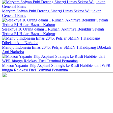
Maryam Sofyan Puhi Dorong Sinergi Lintas Sektor Wujudkan
Generasi Emas
Sesaknya 16 Orang dalam 1 Rumah, Akhirnya Berakhir Setelah
Terima RLH dari Baznas Kabgor
Menuju Indonesia Emas 2045, Pelajar SMKN 1 Kaidipang Dibekali
Anti Narkoba
Mikson Yapanto Titip Aspirasi Strategis ke Rusli Habibie, dari WPR
hingga Relokasi Fuel Terminal Pertamina