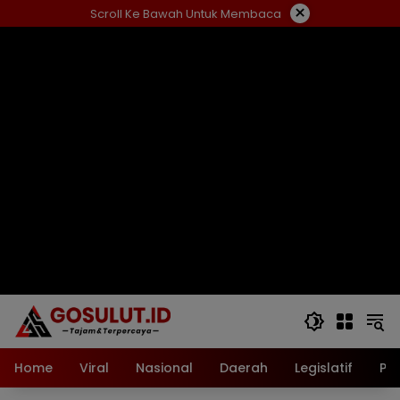
Langsung
×
Scroll Ke Bawah Untuk Membaca
ke
konten
Home
Viral
Nasional
Daerah
Legislatif
Pol