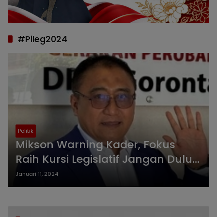
#Pileg2024
Politik
Mikson Warning Kader, Fokus
Raih Kursi Legislatif Jangan Dulu
Bahas Pilkada
Januari 11, 2024