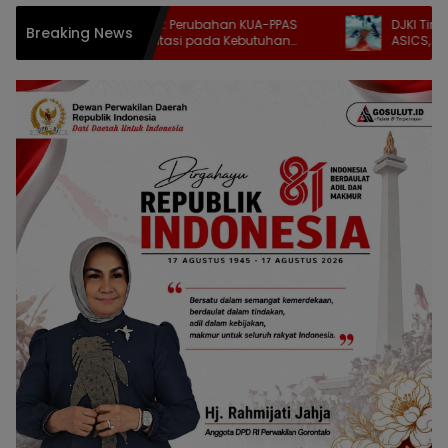
Indriani Dunda: Perubahan KUA-PPAS
DJKI Tindak Dugaa
Breaking News
Harus Berorientasi pada Kebutuhan
ASICS, 9.609 Pasa
Masyarakat